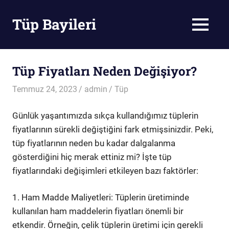
Skip
to
Tüp Bayileri
MENU
content
Tüp
Bayileri
Tüp Fiyatları Neden Değişiyor?
Temmuz 24, 2023
admin
Tüp
Günlük yaşantımızda sıkça kullandığımız tüplerin
fiyatlarının sürekli değiştiğini fark etmişsinizdir. Peki,
tüp fiyatlarının neden bu kadar dalgalanma
gösterdiğini hiç merak ettiniz mi? İşte tüp
fiyatlarındaki değişimleri etkileyen bazı faktörler:
1. Ham Madde Maliyetleri: Tüplerin üretiminde
kullanılan ham maddelerin fiyatları önemli bir
etkendir. Örneğin, çelik tüplerin üretimi için gerekli