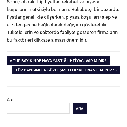
Sonuç olarak, tüp fiyatları rekabet ve piyasa
koşullarının etkisiyle belirlenir. Rekabetçi bir pazarda,
fiyatlar genellikle düşerken, piyasa koşulları talep ve
arz dengesine bağlı olarak değişim gösterebilir.
Tüketicilerin ve sektörde faaliyet gösteren firmaların
bu faktörleri dikkate alması önemlidir.
Yazı
PREVIOUS
TÜP BAYISINDE HAVA YASTIĞI İHTIYACI VAR MIDIR?
POST:
NEXT
TÜP BAYISINDEN SÖZLEŞMELI HIZMET NASIL ALINIR?
gezinmesi
POST:
Ara
ARA