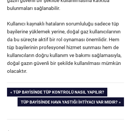
gazın güvenli bir şekilde kullanılmasına katkıda
bulunmaları sağlanabilir.
Kullanıcı kaynaklı hataların sorumluluğu sadece tüp
bayilerine yüklemek yerine, doğal gaz kullanıcılarının
da bu süreçte aktif bir rol oynaması önemlidir. Hem
tüp bayilerinin profesyonel hizmet sunması hem de
kullanıcıların doğru kullanım ve bakımı sağlamasıyla,
doğal gazın güvenli bir şekilde kullanılması mümkün
olacaktır.
Yazı
PREVIOUS
TÜP BAYISINDE TÜP KONTROLÜ NASIL YAPILIR?
POST:
NEXT
TÜP BAYISINDE HAVA YASTIĞI İHTIYACI VAR MIDIR?
gezinmesi
POST: