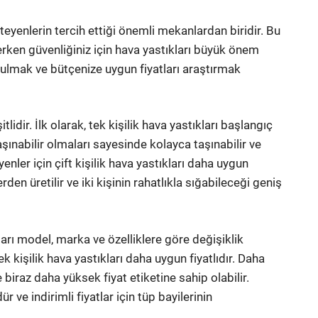
teyenlerin tercih ettiği önemli mekanlardan biridir. Bu
erken güvenliğiniz için hava yastıkları büyük önem
bulmak ve bütçenize uygun fiyatları araştırmak
idir. İlk olarak, tek kişilik hava yastıkları başlangıç
aşınabilir olmaları sayesinde kolayca taşınabilir ve
yenler için çift kişilik hava yastıkları daha uygun
den üretilir ve iki kişinin rahatlıkla sığabileceği geniş
tları model, marka ve özelliklere göre değişiklik
ek kişilik hava yastıkları daha uygun fiyatlıdır. Daha
 biraz daha yüksek fiyat etiketine sahip olabilir.
e indirimli fiyatlar için tüp bayilerinin