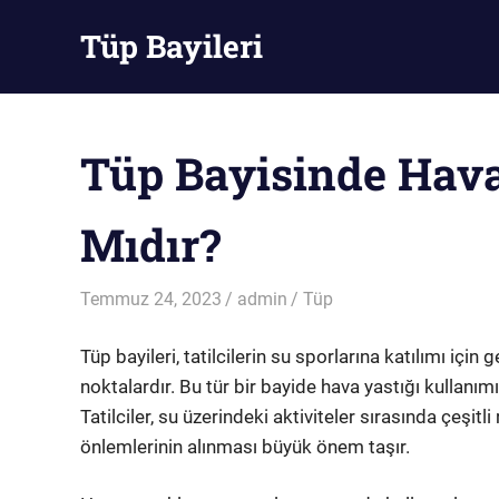
Skip
Tüp Bayileri
to
content
Tüp
Bayileri
Tüp Bayisinde Hava 
Mıdır?
Temmuz 24, 2023
admin
Tüp
Tüp bayileri, tatilcilerin su sporlarına katılımı iç
noktalardır. Bu tür bir bayide hava yastığı kullanımı
Tatilciler, su üzerindeki aktiviteler sırasında çeşitli
önlemlerinin alınması büyük önem taşır.