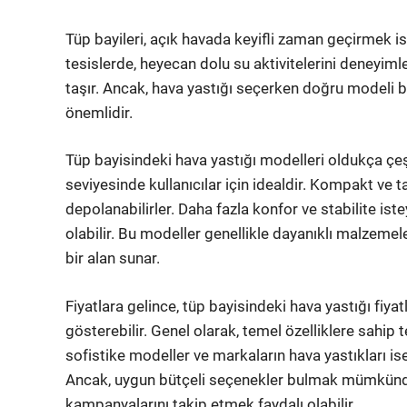
Tüp bayileri, açık havada keyifli zaman geçirmek is
tesislerde, heyecan dolu su aktivitelerini deneyiml
taşır. Ancak, hava yastığı seçerken doğru modeli 
önemlidir.
Tüp bayisindeki hava yastığı modelleri oldukça çeşitl
seviyesinde kullanıcılar için idealdir. Kompakt ve t
depolanabilirler. Daha fazla konfor ve stabilite iste
olabilir. Bu modeller genellikle dayanıklı malzemeler
bir alan sunar.
Fiyatlara gelince, tüp bayisindeki hava yastığı fiya
gösterebilir. Genel olarak, temel özelliklere sahip t
sofistike modeller ve markaların hava yastıkları ise
Ancak, uygun bütçeli seçenekler bulmak mümkündür v
kampanyalarını takip etmek faydalı olabilir.