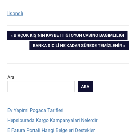
lisanslı
Yazı
PREVIOUS
BIRÇOK KIŞININ KAYBETTIĞI OYUN CASINO BAĞIMLILIĞI
POST:
NEXT
BANKA SICILI NE KADAR SÜREDE TEMIZLENIR
gezinmesi
POST:
Ara
ARA
Ev Yapimi Pogaca Tarifleri
Hepsiburada Kargo Kampanyalari Nelerdir
E Fatura Portali Hangi Belgeleri Destekler