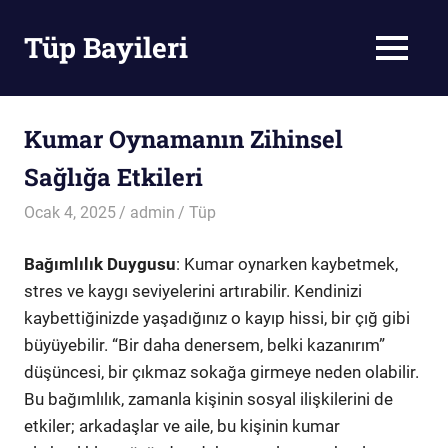
Skip
to
Tüp Bayileri
MENU
content
Tüp
Bayileri
Kumar Oynamanın Zihinsel
Sağlığa Etkileri
Ocak 4, 2025
admin
Tüp
Bağımlılık Duygusu
: Kumar oynarken kaybetmek,
stres ve kaygı seviyelerini artırabilir. Kendinizi
kaybettiğinizde yaşadığınız o kayıp hissi, bir çığ gibi
büyüyebilir. “Bir daha denersem, belki kazanırım”
düşüncesi, bir çıkmaz sokağa girmeye neden olabilir.
Bu bağımlılık, zamanla kişinin sosyal ilişkilerini de
etkiler; arkadaşlar ve aile, bu kişinin kumar