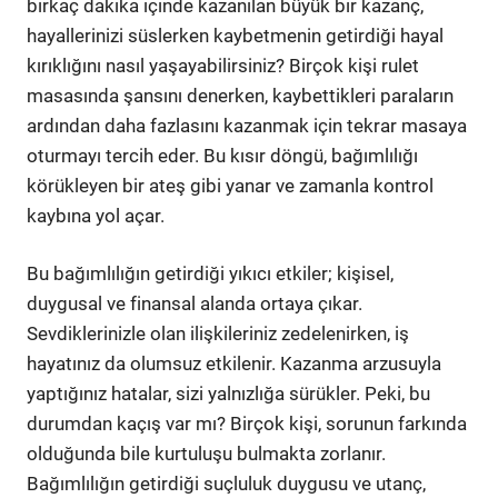
birkaç dakika içinde kazanılan büyük bir kazanç,
hayallerinizi süslerken kaybetmenin getirdiği hayal
kırıklığını nasıl yaşayabilirsiniz? Birçok kişi rulet
masasında şansını denerken, kaybettikleri paraların
ardından daha fazlasını kazanmak için tekrar masaya
oturmayı tercih eder. Bu kısır döngü, bağımlılığı
körükleyen bir ateş gibi yanar ve zamanla kontrol
kaybına yol açar.
Bu bağımlılığın getirdiği yıkıcı etkiler; kişisel,
duygusal ve finansal alanda ortaya çıkar.
Sevdiklerinizle olan ilişkileriniz zedelenirken, iş
hayatınız da olumsuz etkilenir. Kazanma arzusuyla
yaptığınız hatalar, sizi yalnızlığa sürükler. Peki, bu
durumdan kaçış var mı? Birçok kişi, sorunun farkında
olduğunda bile kurtuluşu bulmakta zorlanır.
Bağımlılığın getirdiği suçluluk duygusu ve utanç,