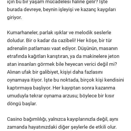
için bu bir yaşam mücadelesi haline gelir? İşte
burada devreye, beynin işleyişi ve kazanç kaygıları
giriyor.
Kumarhaneler, parlak ışıklar ve melodik seslerle
doludur. Bir o kadar da cazibeli! Her köşe, bir tür
adrenalin patlaması vaat ediyor. Düşünün, masanın
etrafında kağıtları karıştıran, ya da makinelere jeton
atan insanları görmek bile heyecan verici değil mi?
Alınan ufak bir galibiyet, kişiyi daha fazlasını
oynamaya itiyor. İşte bu noktada, birçok kişi kendisini
kaptırmaya başlıyor. Her kayıptan sonra kazanma
umuduyla tekrar oynama arzusu; böylece bir kısır
döngü başlar.
Casino bağımlılığı, yalnızca kayıplarınızla değil, aynı
zamanda hayatınızdaki diğer şeylerle de etkili olur.