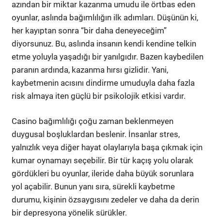
azından bir miktar kazanma umudu ile örtbas eden
oyunlar, aslında bağımlılığın ilk adımları. Düşünün ki,
her kayıptan sonra “bir daha deneyeceğim”
diyorsunuz. Bu, aslında insanın kendi kendine telkin
etme yoluyla yaşadığı bir yanılgıdır. Bazen kaybedilen
paranın ardında, kazanma hırsı gizlidir. Yani,
kaybetmenin acısını dindirme umuduyla daha fazla
risk almaya iten güçlü bir psikolojik etkisi vardır.
Casino bağımlılığı çoğu zaman beklenmeyen
duygusal boşluklardan beslenir. İnsanlar stres,
yalnızlık veya diğer hayat olaylarıyla başa çıkmak için
kumar oynamayı seçebilir. Bir tür kaçış yolu olarak
gördükleri bu oyunlar, ileride daha büyük sorunlara
yol açabilir. Bunun yanı sıra, sürekli kaybetme
durumu, kişinin özsaygısını zedeler ve daha da derin
bir depresyona yönelik sürükler.