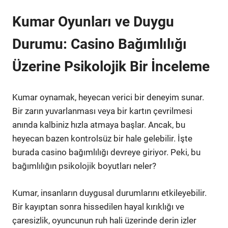
Kumar Oyunları ve Duygu
Durumu: Casino Bağımlılığı
Üzerine Psikolojik Bir İnceleme
Kumar oynamak, heyecan verici bir deneyim sunar.
Bir zarın yuvarlanması veya bir kartın çevrilmesi
anında kalbiniz hızla atmaya başlar. Ancak, bu
heyecan bazen kontrolsüz bir hale gelebilir. İşte
burada casino bağımlılığı devreye giriyor. Peki, bu
bağımlılığın psikolojik boyutları neler?
Kumar, insanların duygusal durumlarını etkileyebilir.
Bir kayıptan sonra hissedilen hayal kırıklığı ve
çaresizlik, oyuncunun ruh hali üzerinde derin izler