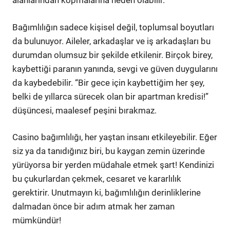
alanlarından kopmalarına neden olabilir.
Bağımlılığın sadece kişisel değil, toplumsal boyutları
da bulunuyor. Aileler, arkadaşlar ve iş arkadaşları bu
durumdan olumsuz bir şekilde etkilenir. Birçok birey,
kaybettiği paranın yanında, sevgi ve güven duygularını
da kaybedebilir. “Bir gece için kaybettiğim her şey,
belki de yıllarca sürecek olan bir apartman kredisi!”
düşüncesi, maalesef peşini bırakmaz.
Casino bağımlılığı, her yaştan insanı etkileyebilir. Eğer
siz ya da tanıdığınız biri, bu kaygan zemin üzerinde
yürüyorsa bir yerden müdahale etmek şart! Kendinizi
bu çukurlardan çekmek, cesaret ve kararlılık
gerektirir. Unutmayın ki, bağımlılığın derinliklerine
dalmadan önce bir adım atmak her zaman
mümkündür!