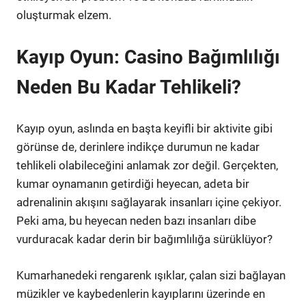
oluşturmak elzem.
Kayıp Oyun: Casino Bağımlılığı
Neden Bu Kadar Tehlikeli?
Kayıp oyun, aslında en başta keyifli bir aktivite gibi
görünse de, derinlere indikçe durumun ne kadar
tehlikeli olabileceğini anlamak zor değil. Gerçekten,
kumar oynamanın getirdiği heyecan, adeta bir
adrenalinin akışını sağlayarak insanları içine çekiyor.
Peki ama, bu heyecan neden bazı insanları dibe
vurduracak kadar derin bir bağımlılığa sürüklüyor?
Kumarhanedeki rengarenk ışıklar, çalan sizi bağlayan
müzikler ve kaybedenlerin kayıplarını üzerinde en