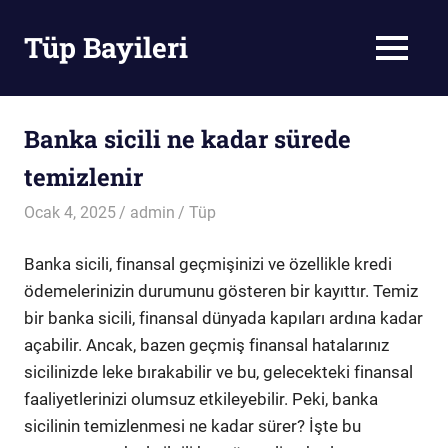
Skip
to
Tüp Bayileri
MENU
content
Tüp
Bayileri
Banka sicili ne kadar sürede
temizlenir
Ocak 4, 2025
admin
Tüp
Banka sicili, finansal geçmişinizi ve özellikle kredi
ödemelerinizin durumunu gösteren bir kayıttır. Temiz
bir banka sicili, finansal dünyada kapıları ardına kadar
açabilir. Ancak, bazen geçmiş finansal hatalarınız
sicilinizde leke bırakabilir ve bu, gelecekteki finansal
faaliyetlerinizi olumsuz etkileyebilir. Peki, banka
sicilinin temizlenmesi ne kadar sürer? İşte bu