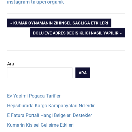
instagram takipci organik
Yazı
PREVIOUS
KUMAR OYNAMANIN ZIHINSEL SAĞLIĞA ETKILERI
POST:
NEXT
DOLU EVE ADRES DEĞIŞIKLIĞI NASIL YAPILIR
gezinmesi
POST:
Ara
ARA
Ev Yapimi Pogaca Tarifleri
Hepsiburada Kargo Kampanyalari Nelerdir
E Fatura Portali Hangi Belgeleri Destekler
Kumarin Kisisel Gelisime Etkileri