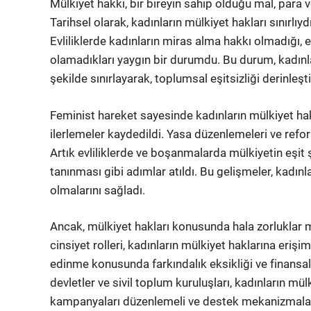
Mülkiyet hakkı, bir bireyin sahip olduğu mal, para v
Tarihsel olarak, kadınların mülkiyet hakları sınırlı
Evliliklerde kadınların miras alma hakkı olmadığı, ev
olamadıkları yaygın bir durumdu. Bu durum, kadınl
şekilde sınırlayarak, toplumsal eşitsizliği derinleşti
Feminist hareket sayesinde kadınların mülkiyet hakl
ilerlemeler kaydedildi. Yasa düzenlemeleri ve reform
Artık evliliklerde ve boşanmalarda mülkiyetin eşit
tanınması gibi adımlar atıldı. Bu gelişmeler, kadı
olmalarını sağladı.
Ancak, mülkiyet hakları konusunda hala zorluklar 
cinsiyet rolleri, kadınların mülkiyet haklarına erişi
edinme konusunda farkındalık eksikliği ve finansal 
devletler ve sivil toplum kuruluşları, kadınların mü
kampanyaları düzenlemeli ve destek mekanizmaları