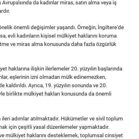
ğ Avrupa'sında da kadınlar miras, satın alma veya iş
rdır.
önelik önemli değişimler yaşandı. Örneğin, İngiltere'de
, evli kadınların kişisel mülkiyet haklarını koruma
ol etme ve miras alma konusunda daha fazla özgürlük
et haklarına ilişkin ilerlemeler 20. yüzyılın başlarında
ınlar, eşlerinin izni olmadan mülk edinemezken,
e kaldırıldı. Ayrıca, 19. yüzyılın sonunda ve 20.
yle birlikte mülkiyet hakları konusunda da önemli
ileri adımlar atılmaktadır. Hükümetler ve sivil toplum
lmak için çeşitli yasal düzenlemeler yapmaktadır.
e mülkiyet haklarını desteklemek, toplumsal cinsiyet