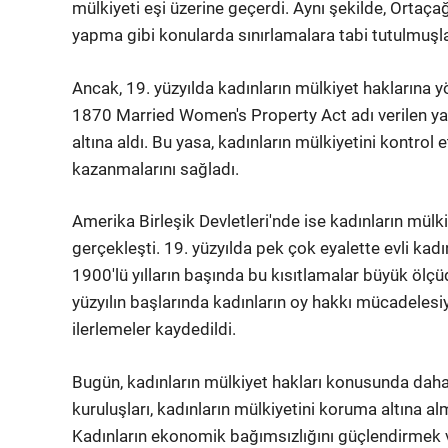
mülkiyeti eşi üzerine geçerdi. Aynı şekilde, Ortaça
yapma gibi konularda sınırlamalara tabi tutulmuşla
Ancak, 19. yüzyılda kadınların mülkiyet haklarına y
1870 Married Women's Property Act adı verilen yasa
altına aldı. Bu yasa, kadınların mülkiyetini kontr
kazanmalarını sağladı.
Amerika Birleşik Devletleri'nde ise kadınların mülkiy
gerçekleşti. 19. yüzyılda pek çok eyalette evli kad
1900'lü yılların başında bu kısıtlamalar büyük ölçüd
yüzyılın başlarında kadınların oy hakkı mücadelesi
ilerlemeler kaydedildi.
Bugün, kadınların mülkiyet hakları konusunda daha 
kuruluşları, kadınların mülkiyetini koruma altına a
Kadınların ekonomik bağımsızlığını güçlendirmek v