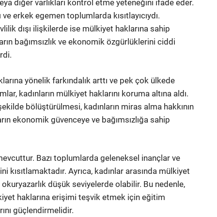
eya diğer varlıkları kontrol etme yeteneğini ifade eder.
ydı ve erkek egemen toplumlarda kısıtlayıcıydı.
lilik dışı ilişkilerde ise mülkiyet haklarına sahip
arın bağımsızlık ve ekonomik özgürlüklerini ciddi
rdi.
arına yönelik farkındalık arttı ve pek çok ülkede
lar, kadınların mülkiyet haklarını koruma altına aldı.
 şekilde bölüştürülmesi, kadınların miras alma hakkının
nların ekonomik güvenceye ve bağımsızlığa sahip
mevcuttur. Bazı toplumlarda geleneksel inançlar ve
mini kısıtlamaktadır. Ayrıca, kadınlar arasında mülkiyet
okuryazarlık düşük seviyelerde olabilir. Bu nedenle,
lkiyet haklarına erişimi teşvik etmek için eğitim
nı güçlendirmelidir.