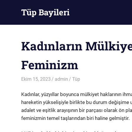
Skip
Tüp Bayileri
to
content
Tüp
Bayileri
Kadınların Mülkiye
Feminizm
Ekim 15, 2023
admin
Tüp
Kadınlar, yüzyıllar boyunca mülkiyet haklarının ihm
hareketin yükselişiyle birlikte bu durum değişime u
adalet ve eşitlik arayışının bir parçası olarak ön p
feminizmin temel taşlarından biri haline gelmiştir.