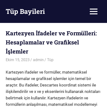
Skip
to
Tüp Bayileri
MENU
content
Tüp
Bayileri
Kartezyen İfadeler ve Formülleri:
Hesaplamalar ve Grafiksel
İşlemler
Ekim 15, 2023
admin
Tüp
Kartezyen ifadeler ve formüller, matematiksel
hesaplamalar ve grafiksel işlemler için temel bir
araçtır. Bu ifadeler, Descartes koordinat sistemi ile
ilişkilendirilir ve x ve y eksenlerini kullanarak noktaları
belirtmek için kullanılır. Kartezyen ifadelerin ve
formüllerin anlaşılması, matematiksel modellemeyi