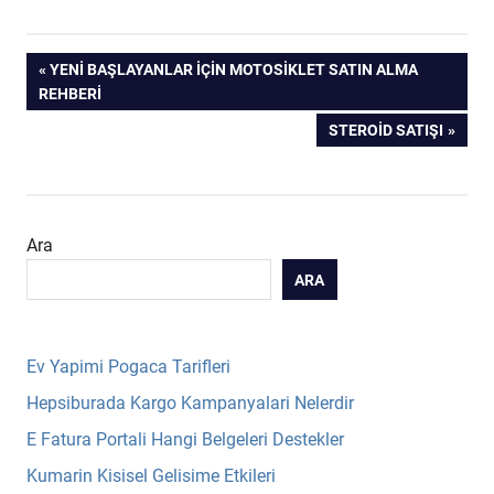
Yazı
PREVIOUS
YENI BAŞLAYANLAR İÇIN MOTOSIKLET SATIN ALMA
POST:
REHBERI
gezinmesi
NEXT
STEROID SATIŞI
POST:
Ara
ARA
Ev Yapimi Pogaca Tarifleri
Hepsiburada Kargo Kampanyalari Nelerdir
E Fatura Portali Hangi Belgeleri Destekler
Kumarin Kisisel Gelisime Etkileri