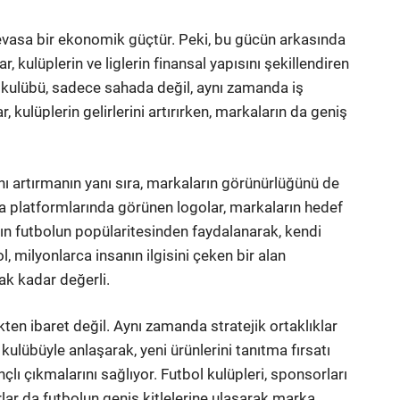
devasa bir ekonomik güçtür. Peki, bu gücün arkasında
 kulüplerin ve liglerin finansal yapısını şekillendiren
l kulübü, sadece sahada değil, aynı zamanda iş
, kulüplerin gelirlerini artırırken, markaların da geniş
nı artırmanın yanı sıra, markaların görünürlüğünü de
a platformlarında görünen logolar, markaların hedef
rın futbolun popülaritesinden faydalanarak, kendi
l, milyonlarca insanın ilgisini çeken bir alan
ak kadar değerli.
ten ibaret değil. Aynı zamanda stratejik ortaklıklar
l kulübüyle anlaşarak, yeni ürünlerini tanıtma fırsatı
zançlı çıkmalarını sağlıyor. Futbol kulüpleri, sponsorları
lar da futbolun geniş kitlelerine ulaşarak marka