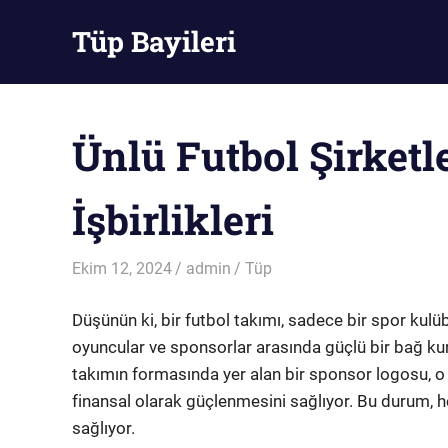
Skip
Tüp Bayileri
to
content
Tüp
Bayileri
Ünlü Futbol Şirketl
İşbirlikleri
Ekim 12, 2024
admin
Tüp
Düşünün ki, bir futbol takımı, sadece bir spor kulü
oyuncular ve sponsorlar arasında güçlü bir bağ kur
takımın formasında yer alan bir sponsor logosu, o
finansal olarak güçlenmesini sağlıyor. Bu durum, 
sağlıyor.