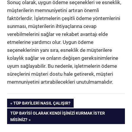
Sonuç olarak, uygun ödeme seçenekleri ve esneklik,
müşterilerin memnuniyetini artıran önemli
faktörlerdir. İşletmelerin çeşitli ödeme yöntemlerini
sunması, müşterilerin ihtiyaçlarına cevap
verebilmelerini sağlar ve rekabet avantajı elde
etmelerine yardımcı olur. Uygun ödeme
seçeneklerinin yanı sıra, esneklik de müşterilere
kolaylık sağlar ve onların değişen gereksinimlerine
uyum sağlayabilir. Bu nedenle, işletmelerin ödeme
süreçlerini müşteri dostu hale getirerek, müşteri
memnuniyetini artırabilecekleri unutulmamalıdır.
Yazı
PREVIOUS
TÜP BAYILERI NASIL ÇALIŞIR?
POST:
NEXT
TÜP BAYISI OLARAK KENDI İŞINIZI KURMAK İSTER
gezinmesi
POST:
MISINIZ?