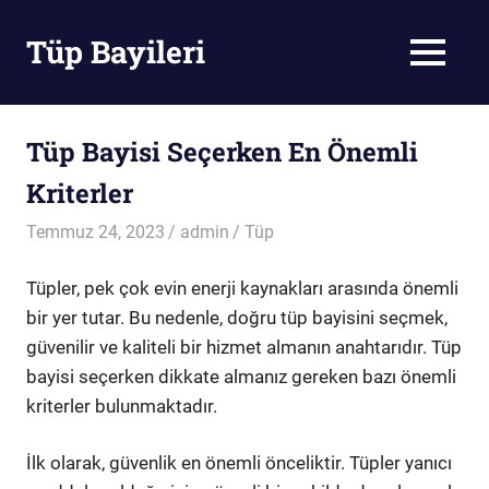
Skip
to
Tüp Bayileri
MENU
content
Tüp
Bayileri
Tüp Bayisi Seçerken En Önemli
Kriterler
Temmuz 24, 2023
admin
Tüp
Tüpler, pek çok evin enerji kaynakları arasında önemli
bir yer tutar. Bu nedenle, doğru tüp bayisini seçmek,
güvenilir ve kaliteli bir hizmet almanın anahtarıdır. Tüp
bayisi seçerken dikkate almanız gereken bazı önemli
kriterler bulunmaktadır.
İlk olarak, güvenlik en önemli önceliktir. Tüpler yanıcı