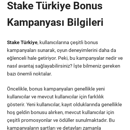
Stake Türkiye Bonus
Kampanyası Bilgileri
Stake Türkiye
, kullanıcılarına çeşitli bonus
kampanyaları sunarak, oyun deneyimlerini daha da
eğlenceli hale getiriyor. Peki, bu kampanyalar nedir ve
nasıl avantaj sağlayabilirsiniz? İşte bilmeniz gereken
bazı önemli noktalar.
Öncelikle, bonus kampanyaları genellikle yeni
kullanıcılar ve mevcut kullanıcılar için farklılık
gösterir. Yeni kullanıcılar, kayıt olduklarında genellikle
hoş geldin bonusu alırken, mevcut kullanıcılar için
çeşitli promosyonlar ve ödüller sunulmaktadır. Bu
kampanyaların şartları ve detayları zamanla