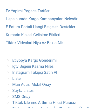
Ev Yapimi Pogaca Tarifleri
Hepsiburada Kargo Kampanyalari Nelerdir
E Fatura Portali Hangi Belgeleri Destekler
Kumarin Kisisel Gelisime Etkileri
Tiktok Videolari Niyə Az Baxis Alir
Etiyopya Kargo Gönderimi
Igtv Beğeni Kasma Hilesi
Instagram Takipçi Satın Al
Liste
Man Adası Mobil Onay
Sayfa Listesi
SMS Onay
Tiktok Izlenme Arttırma Hilesi Parasız