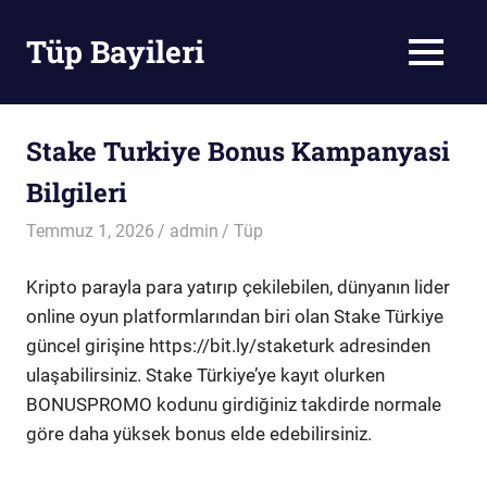
Skip
to
Tüp Bayileri
MENU
content
Tüp
Bayileri
Stake Turkiye Bonus Kampanyasi
Bilgileri
Temmuz 1, 2026
admin
Tüp
Kripto parayla para yatırıp çekilebilen, dünyanın lider
online oyun platformlarından biri olan Stake Türkiye
güncel girişine https://bit.ly/staketurk adresinden
ulaşabilirsiniz. Stake Türkiye’ye kayıt olurken
BONUSPROMO kodunu girdiğiniz takdirde normale
göre daha yüksek bonus elde edebilirsiniz.