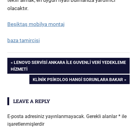
olacaktır.
Beşiktaş mobilya montaj
baza tamircisi
Yazı
PREVIOUS
LENOVO SERVISI ANKARA İLE GUVENLI VERI YEDEKLEME
POST:
HIZMETI
gezinmesi
NEXT
KLINIK PSIKOLOG HANGI SORUNLARA BAKAR
POST:
LEAVE A REPLY
E-posta adresiniz yayınlanmayacak.
Gerekli alanlar
*
ile
işaretlenmişlerdir