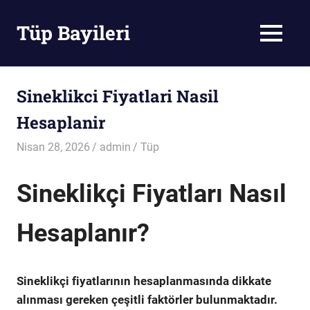
Skip
to
Tüp Bayileri
MENU
content
Tüp
Bayileri
Sineklikci Fiyatlari Nasil
Hesaplanir
Nisan 28, 2026
admin
Tüp
Sineklikçi Fiyatları Nasıl
Hesaplanır?
Sineklikçi fiyatlarının hesaplanmasında dikkate
alınması gereken çeşitli faktörler bulunmaktadır.