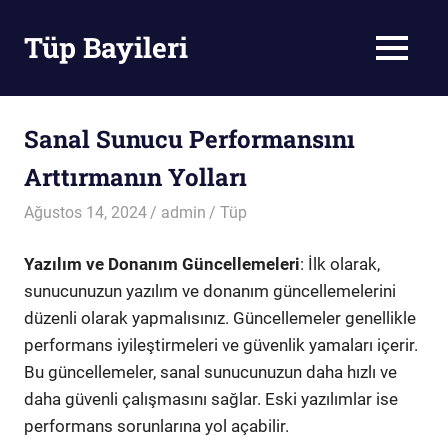
Skip
to
Tüp Bayileri
MENU
content
Tüp
Bayileri
Sanal Sunucu Performansını
Arttırmanın Yolları
Ağustos 14, 2024
admin
Tüp
Yazılım ve Donanım Güncellemeleri
: İlk olarak,
sunucunuzun yazılım ve donanım güncellemelerini
düzenli olarak yapmalısınız. Güncellemeler genellikle
performans iyileştirmeleri ve güvenlik yamaları içerir.
Bu güncellemeler, sanal sunucunuzun daha hızlı ve
daha güvenli çalışmasını sağlar. Eski yazılımlar ise
performans sorunlarına yol açabilir.