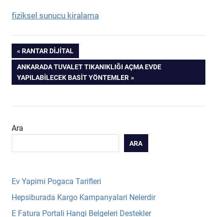
fiziksel sunucu kiralama
Yazı
PREVIOUS
RANTAR DIJITAL
POST:
NEXT
ANKARADA TUVALET TIKANIKLIĞI AÇMA EVDE
gezinmesi
POST:
YAPILABILECEK BASIT YÖNTEMLER
Ara
ARA
Ev Yapimi Pogaca Tarifleri
Hepsiburada Kargo Kampanyalari Nelerdir
E Fatura Portali Hangi Belgeleri Destekler