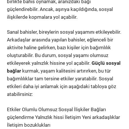
birlikte bahis oynamak, aranızdaki bağı
güçlendirebilir. Ancak, aşırıya kaçıldığında, sosyal
ilişkilerde kopmalara yol açabilir.
Sanal bahisler, bireylerin sosyal yaşamını etkileyebilir.
Arkadaşlar arasında yapılan bahisler, eğlenceli bir
aktivite haline gelirken, bazı kişiler için bağımlılık
oluşturabilir. Bu durum, sosyal yaşamı olumsuz
etkileyerek yalnızlık hissine yol açabilir.
Güçlü sosyal
bağlar
kurmak, yaşam kalitesini artırırken, bu tür
bağımlılıklar tam tersine etkiler yaratabilir. Sosyal
etkileri daha iyi anlamak için aşağıdaki tabloya göz
atabilirsiniz:
Etkiler Olumlu Olumsuz Sosyal İlişkiler Bağları
güçlendirme Yalnızlık hissi İletişim Yeni arkadaşlıklar
İletişim bozuklukları