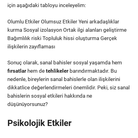
için aşağıdaki tabloyu inceleyelim:
Olumlu Etkiler Olumsuz Etkiler Yeni arkadaşlıklar
kurma Sosyal izolasyon Ortak ilgi alanları geliştirme
Bağımlılık riski Topluluk hissi oluşturma Gerçek
ilişkilerin zayıflaması
Sonuç olarak, sanal bahisler sosyal yaşamda hem
fırsatlar
hem de
tehlikeler
barındırmaktadır. Bu
nedenle, bireylerin sanal bahislerle olan ilişkilerini
dikkatlice değerlendirmeleri önemlidir. Peki, siz sanal
bahislerin sosyal etkileri hakkında ne
düşünüyorsunuz?
Psikolojik Etkiler