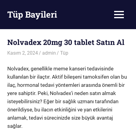
Skip
to
Tüp Bayileri
MENU
content
Tüp
Bayileri
Nolvadex 20mg 30 tablet Satın Al
Kasım 2, 2024
admin
Tüp
Nolvadex, genellikle meme kanseri tedavisinde
kullanılan bir ilaçtır. Aktif bileşeni tamoksifen olan bu
ilaç, hormonal tedavi yöntemleri arasında önemli bir
yere sahiptir. Peki, Nolvadex'i neden satın almak
isteyebilirsiniz? Eğer bir sağlık uzmanı tarafından
önerildiyse, bu ilacın etkinliğini ve yan etkilerini
anlamak, tedavi sürecinizde size büyük avantaj
sağlar.