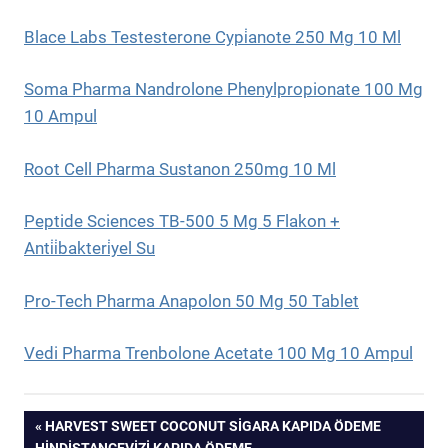
Blace Labs Testesterone Cypi̇anote 250 Mg 10 Ml
Soma Pharma Nandrolone Phenylpropionate 100 Mg
10 Ampul
Root Cell Pharma Sustanon 250mg 10 Ml
Peptide Sciences TB-500 5 Mg 5 Flakon +
Anti̇i̇bakteri̇yel Su
Pro-Tech Pharma Anapolon 50 Mg 50 Tablet
Vedi Pharma Trenbolone Acetate 100 Mg 10 Ampul
Yazı
PREVIOUS
HARVEST SWEET COCONUT SIGARA KAPIDA ÖDEME
POST:
HINDISTANCEVIZI KAPIDA ÖDEME