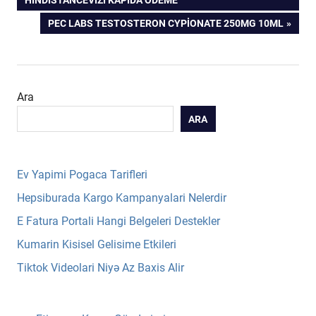
gezinmesi
NEXT
PEC LABS TESTOSTERON CYPİONATE 250MG 10ML
POST:
Ara
ARA
Ev Yapimi Pogaca Tarifleri
Hepsiburada Kargo Kampanyalari Nelerdir
E Fatura Portali Hangi Belgeleri Destekler
Kumarin Kisisel Gelisime Etkileri
Tiktok Videolari Niyə Az Baxis Alir