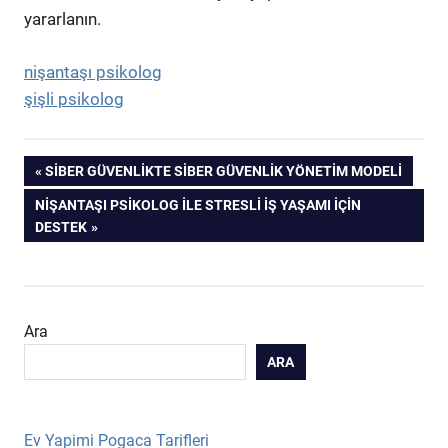
yararlanın.
nişantaşı psikolog
şişli psikolog
Yazı
PREVIOUS
SIBER GÜVENLIKTE SIBER GÜVENLIK YÖNETIM MODELI
POST:
NEXT
NIŞANTAŞI PSIKOLOG ILE STRESLI IŞ YAŞAMI IÇIN
gezinmesi
POST:
DESTEK
Ara
ARA
Ev Yapimi Pogaca Tarifleri