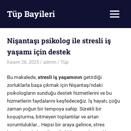
Skip
to
Tüp Bayileri
MENU
content
Tüp
Bayileri
Nişantaşı psikolog ile stresli iş
yaşamı için destek
Kasım 26, 2025
admin
Tüp
Bu makalede,
stresli iş yaşamının
getirdiği
zorluklarla başa çıkmak için Nişantaşı’ndaki
psikologların sunduğu destek hizmetlerini ve bu
hizmetlerin faydalarını keşfedeceğiz. İş hayatı, çoğu
zaman yoğun bir tempoya sahip. Sürekli bir
koşuşturma, bitmeyen toplantılar ve artan
sorumluluklar… Hepsi bir araya gelince, stres