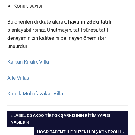
Konuk sayısı
Bu önerileri dikkate alarak,
hayalinizdeki tatili
planlayabilirsiniz. Unutmayın, tatil süresi, tatil
deneyiminizin kalitesini belirleyen önemli bir
unsurdur!
Kalkan Kiralık Villa
Aile Villası
Kiralık Muhafazakar Villa
Yazı
PREVIOUS
LVBEL C5 AKDO TIKTOK ŞARKISININ RITIM YAPISI
POST:
NASILDIR
gezinmesi
NEXT
HOSPITADENT İLE DÜZENLI DIŞ KONTROLÜ