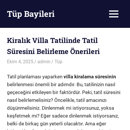
Skip
to
Tüp Bayileri
MENU
content
Tüp
Bayileri
Kiralık Villa Tatilinde Tatil
Süresini Belirleme Önerileri
Ekim 4, 2025
admin
Tüp
Tatil planlaması yaparken
villa kiralama süresinin
belirlenmesi önemli bir adımdır. Bu, tatilinizin nasıl
geçeceğini etkileyen bir faktördür. Peki, tatil süresini
nasıl belirlemelisiniz? Öncelikle, tatil amacınızı
düşünmelisiniz. Dinlenmek mi istiyorsunuz, yoksa
keşfetmek mi? Eğer sadece dinlenmek istiyorsanız,
belki de birkaç gün yeterli olacaktır. Ama eğer