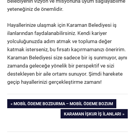
belediyenin vizyon ve misyonuna uyum sağlayabilme
yeteneğiniz de önemlidir.
Hayallerinize ulaşmak için Karaman Belediyesi iş
ilanlarından faydalanabilirsiniz. Kendi kariyer
yolculuğunuzda adım atmak ve topluma değer
katmak isterseniz, bu fırsatı kaçırmamanızı öneririm.
Karaman Belediyesi size sadece bir iş sunmuyor, aynı
zamanda geleceğe yönelik bir perspektif ve sizi
destekleyen bir aile ortamı sunuyor. Şimdi harekete
geçip hayallerinizi gerçekleştirme zamanı!
Yazı
PREVIOUS
MOBIL ÖDEME BOZDURMA – MOBIL ÖDEME BOZUM
POST:
NEXT
KARAMAN İŞKUR İŞ İLANLARI
gezinmesi
POST: