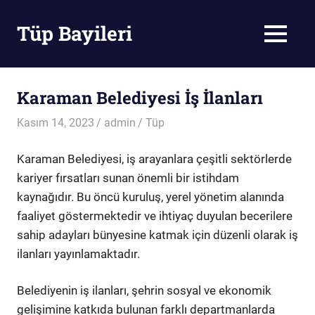
Skip
to
Tüp Bayileri
MENU
content
Tüp
Bayileri
Karaman Belediyesi İş İlanları
Kasım 14, 2023
admin
Tüp
Karaman Belediyesi, iş arayanlara çeşitli sektörlerde
kariyer fırsatları sunan önemli bir istihdam
kaynağıdır. Bu öncü kuruluş, yerel yönetim alanında
faaliyet göstermektedir ve ihtiyaç duyulan becerilere
sahip adayları bünyesine katmak için düzenli olarak iş
ilanları yayınlamaktadır.
Belediyenin iş ilanları, şehrin sosyal ve ekonomik
gelişimine katkıda bulunan farklı departmanlarda