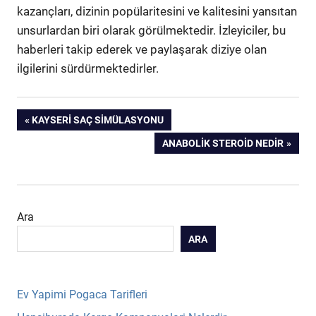
kazançları, dizinin popülaritesini ve kalitesini yansıtan
unsurlardan biri olarak görülmektedir. İzleyiciler, bu
haberleri takip ederek ve paylaşarak diziye olan
ilgilerini sürdürmektedirler.
Yazı
PREVIOUS
KAYSERI SAÇ SIMÜLASYONU
POST:
NEXT
ANABOLIK STEROID NEDIR
gezinmesi
POST:
Ara
ARA
Ev Yapimi Pogaca Tarifleri