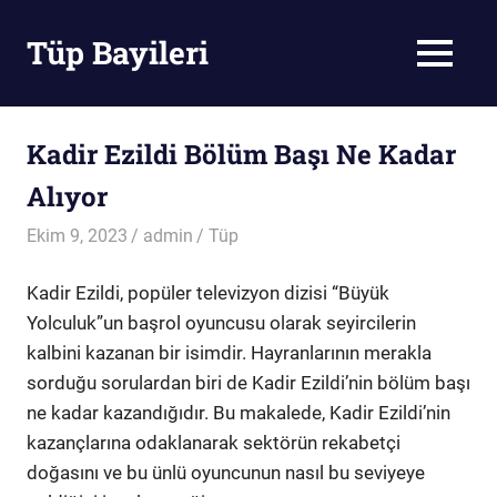
Skip
to
Tüp Bayileri
MENU
content
Tüp
Bayileri
Kadir Ezildi Bölüm Başı Ne Kadar
Alıyor
Ekim 9, 2023
admin
Tüp
Kadir Ezildi, popüler televizyon dizisi “Büyük
Yolculuk”un başrol oyuncusu olarak seyircilerin
kalbini kazanan bir isimdir. Hayranlarının merakla
sorduğu sorulardan biri de Kadir Ezildi’nin bölüm başı
ne kadar kazandığıdır. Bu makalede, Kadir Ezildi’nin
kazançlarına odaklanarak sektörün rekabetçi
doğasını ve bu ünlü oyuncunun nasıl bu seviyeye