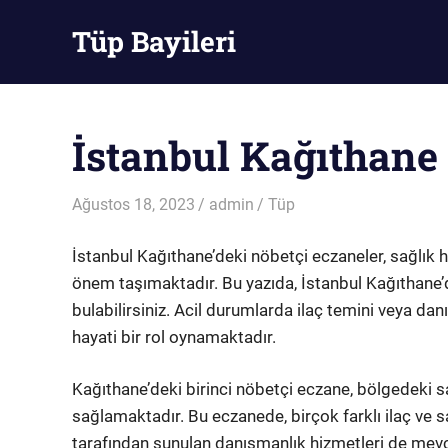
Skip
Tüp Bayileri
to
content
Tüp
Bayileri
İstanbul Kağıthane
Ağustos 18, 2023
admin
Tüp
İstanbul Kağıthane’deki nöbetçi eczaneler, sağlık hi
önem taşımaktadır. Bu yazıda, İstanbul Kağıthane’
bulabilirsiniz. Acil durumlarda ilaç temini veya da
hayati bir rol oynamaktadır.
Kağıthane’deki birinci nöbetçi eczane, bölgedeki sağ
sağlamaktadır. Bu eczanede, birçok farklı ilaç ve s
tarafından sunulan danışmanlık hizmetleri de mevc