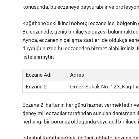
konusunda, bu eczaneye başvurabilir ve profesyonel
Kağıthane’deki ikinci nöbetçi eczane ise, bölgenin
Bu eczanede, geniş bir ilaç yelpazesi bulunmaktadır
Ayrıca, eczanenin çalışma saatleri de oldukça esne
duyduğunuzda bu eczaneden hizmet alabilirsiniz. Ec
listelenmiştir:
Eczane Adı
Adres
Eczane 2
Örnek Sokak No: 123, Kağıtha
Eczane 2, haftanın her günü hizmet vermektedir ve 
deneyimli eczacılar tarafından sunulan danışmanlık 
herhangi bir sorunuz olduğunda veya acil bir ilaca
İstanbul Kağıthane’deki üçüncü nöbetçi eczane de 