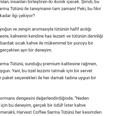
ılan, insanları birleştiren iki ikonik içecek. Şimdi, bu
arma Tütünü ile tanışmanın tam zamanı! Peki, bu fıkır
 kadar ilgi çekiyor?
oğun ve zengin aromasıyla tütünün hafif acılığı
te, kahvenin kendine has lezzeti ve tütünün derinliği
r bardak sıcak kahve ile mükemmel bir puroyu bir
gerçekten ayrı bir deneyim.
Sarma Tütünü, sunduğu premium kalitesine rağmen,
ygun. Yani, bu özel lezzimi tatmak için bir servet
n paket seçenekleri ile her damak tadına uygun bir
erformans dengesini değerlendirdiğinde, “Neden
için bu deneyim, gerçek bir ödül! İster kahve
bir meraklı, Harvest Coffee Sarma Tütünü her kesimden