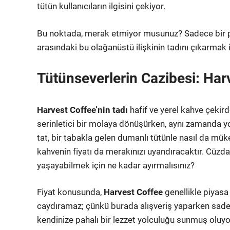
tütün kullanıcıların ilgisini çekiyor.
Bu noktada, merak etmiyor musunuz? Sadece bir p
arasındaki bu olağanüstü ilişkinin tadını çıkarmak iç
Tütünseverlerin Cazibesi: Har
Harvest Coffee’nin tadı
hafif ve yerel kahve çekird
serinletici bir molaya dönüşürken, aynı zamanda y
tat, bir tabakla gelen dumanlı tütünle nasıl da mü
kahvenin fiyatı da merakınızı uyandıracaktır. Cüz
yaşayabilmek için ne kadar ayırmalısınız?
Fiyat konusunda,
Harvest Coffee
genellikle piyasa 
caydıramaz; çünkü burada alışveriş yaparken sade
kendinize pahalı bir lezzet yolculuğu sunmuş oluyor