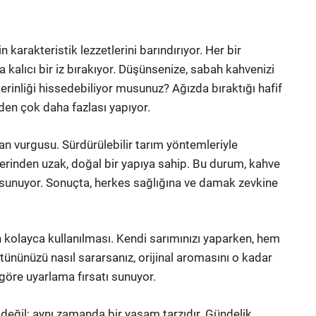
karakteristik lezzetlerini barındırıyor. Her bir
 kalıcı bir iz bırakıyor. Düşünsenize, sabah kahvenizi
inliği hissedebiliyor musunuz? Ağızda bıraktığı hafif
ünden çok daha fazlası yapıyor.
olan vurgusu. Sürdürülebilir tarım yöntemleriyle
lerinden uzak, doğal bir yapıya sahip. Bu durum, kahve
k sunuyor. Sonuçta, herkes sağlığına ve damak zevkine
n kolayca kullanılması. Kendi sarımınızı yaparken, hem
tününüzü nasıl sararsanız, orijinal aromasını o kadar
a göre uyarlama fırsatı sunuyor.
n değil; aynı zamanda bir yaşam tarzıdır. Gündelik