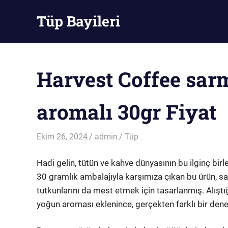
Skip
Tüp Bayileri
to
content
Tüp
Bayileri
Harvest Coffee sar
aromalı 30gr Fiyat
Ekim 26, 2024
admin
Tüp
Hadi gelin, tütün ve kahve dünyasının bu ilginç bir
30 gramlık ambalajıyla karşımıza çıkan bu ürün, sa
tutkunlarını da mest etmek için tasarlanmış. Alıştı
yoğun aroması eklenince, gerçekten farklı bir dene