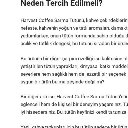
Neden Tercih Edilmeli?
Harvest Coffee Sarma Tütünü, kahve çekirdeklerinin 
nefeste, kahvenin yoğun ve tatlı aromaları, damakta
yudumlarken, onun tütün formunda sahip olduğu der
acılık ve tatlılık dengesi, bu tütünü sıradan bir ür
Bu ürünün bir diğer çarpıcı özelliği ise kalitesine 
yetiştirilen tütün yaprakları, kimyasal katkı madde
severlere hem sağlıklı hem de lezzetli bir seçene
uygun bir ürün bulma peşinde değil mi?
Bir diğer artı ise, Harvest Coffee Sarma Tütünü'nü
eğlenceli hem de kişisel bir deneyim yaşarsınız. Tü
iyi hissedersiniz. Bu, tütün keyfinizi kendi tarzınız
Yani, kahve tutkunları için bu tütün sadece bir ürü