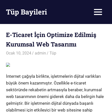
Skip
to
Tüp Bayileri
MENU
content
Tüp
Bayileri
E-Ticaret İçin Optimize Edilmiş
Kurumsal Web Tasarımı
Ocak 10, 2024
admin
Tüp
İnternet çağıyla birlikte, işletmelerin dijital varlıkları
büyük önem kazanmıştır. Özellikle e-ticaret
sektöründe rekabetin artmasıyla beraber, kurumsal
web tasarımının önemi giderek daha da belirgin hale
gelmiştir. Bir işletmenin dijital dünyada başarılı
olabilmesi için etkileyici bir web sitesine sahip