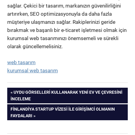
sağlar. Çekici bir tasarım, markanızın güvenilirliğini
artırırken, SEO optimizasyonuyla da daha fazla
müşteriye ulaşmanızı sağlar. Rakiplerinizi geride
bırakmak ve başarılı bir e-ticaret işletmesi olmak için
kurumsal web tasarımınızı önemsemeli ve sürekli
olarak güncellemelisiniz.
web tasarım
kurumsal web tasarım
Yazı
PREVIOUS
UYDU GÖRSELLERI KULLANARAK YENI EV VE ÇEVRESINI
POST:
İNCELEME
gezinmesi
NEXT
FINLANDIYA STARTUP VIZESI İLE GIRIŞIMCI OLMANIN
POST:
FAYDALARI