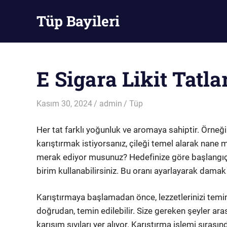
Skip
Tüp Bayileri
to
content
Tüp
Bayileri
E Sigara Likit Tatlar
Kasım 30, 2024
admin
Tüp
Her tat farklı yoğunluk ve aromaya sahiptir. Örneğin
karıştırmak istiyorsanız, çileği temel alarak nane m
merak ediyor musunuz? Hedefinize göre başlangıç ora
birim kullanabilirsiniz. Bu oranı ayarlayarak damak
Karıştırmaya başlamadan önce, lezzetlerinizi temin ed
doğrudan, temin edilebilir. Size gereken şeyler aras
karışım sıvıları yer alıyor. Karıştırma işlemi sırası