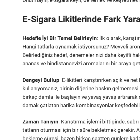
Unutmayın, e-sigara keyfi, denemek ve keşfetmekle
E-Sigara Likitlerinde Fark Yara
Hedefle İyi Bir Temel Belirleyin
: İlk olarak, karış
Hangi tatlarla oynamak istiyorsunuz? Meyveli aroma
Belirlediğiniz hedef, denemelerinizi daha keyifli hal
ananas ve hindistancevizi aromalarını bir araya geti
Dengeyi Bullup
: E-likitleri karıştırırken açık ve 
kullanıyorsanız, birinin diğerine baskın gelmemesi i
birkaç damla ile başlayın ve yavaş yavaş artırara
damak çatlatan harika kombinasyonlar keşfedebili
Zaman Tanıyın
: Karıştırma işlemi bittiğinde, sabrı
tatların oturması için bir süre bekletmek gerekir. 
bekleme süresi, bazen birkaç saatten günlere kadar 