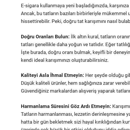
E-sigara kullanmaya yeni başladığınızda, karşınıza 
Ancak, bu tatların bazıları birbirleriyle mükemmel
hissettirebilir. Peki, doğru tat karışımını nasıl bulab
Doğru Oranları Bulun:
İlk altın kural, tatların ora
tatları genellikle daha yoğun ve tatlıdır. Eğer tatlılığ
İşte burada, doğru oranı bulmak, keyifli bir dene
kendi ideal karışımınızı oluşturabilirsiniz.
Kaliteyi Asla İhmal Etmeyin:
Her şeyde olduğu gibi,
Düşük kaliteli ürünler, hem sağlığınıza zarar verebi
Güvendiğiniz markalardan alışveriş yaparak tatlarını
Harmanlama Süresini Göz Ardı Etmeyin:
Karışımı
Tatların harmanlanması, lezzetin derinleşmesine ya
hatta bir gün bekletmek sizi hayal kırıklığından kur
üzerinde çok büyük bir etkisi olduğunu iddia ediyor