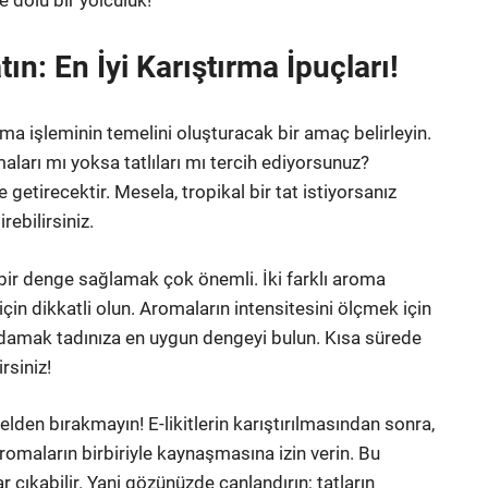
 dolu bir yolculuk!
tın: En İyi Karıştırma İpuçları!
tırma işleminin temelini oluşturacak bir amaç belirleyin.
ları mı yoksa tatlıları mı tercih ediyorsunuz?
e getirecektir. Mesela, tropikal bir tat istiyorsanız
rebilirsiniz.
net bir denge sağlamak çok önemli. İki farklı aroma
çin dikkatli olun. Aromaların intensitesini ölçmek için
k damak tadınıza en uygun dengeyi bulun. Kısa sürede
rsiniz!
 elden bırakmayın! E-likitlerin karıştırılmasından sonra,
Aromaların birbiriyle kaynaşmasına izin verin. Bu
çıkabilir. Yani gözünüzde canlandırın; tatların