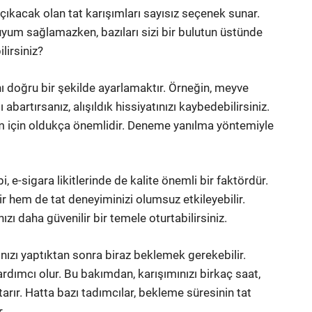
çıkacak olan tat karışımları sayısız seçenek sunar.
 uyum sağlamazken, bazıları sizi bir bulutun üstünde
ilirsiniz?
nını doğru bir şekilde ayarlamaktır. Örneğin, meyve
ı abartırsanız, alışıldık hissiyatınızı kaybedebilirsiniz.
yim için oldukça önemlidir. Deneme yanılma yöntemiyle
 e-sigara likitlerinde de kalite önemli bir faktördür.
lir hem de tat deneyiminizi olumsuz etkileyebilir.
zı daha güvenilir bir temele oturtabilirsiniz.
nızı yaptıktan sonra biraz beklemek gerekebilir.
rdımcı olur. Bu bakımdan, karışımınızı birkaç saat,
tarır. Hatta bazı tadımcılar, bekleme süresinin tat
.