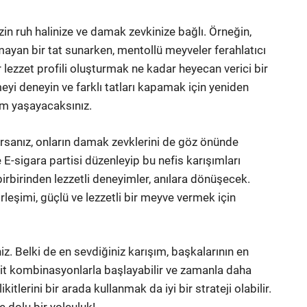
sizin ruh halinize ve damak zevkinize bağlı. Örneğin,
mayan bir tat sunarken, mentollü meyveler ferahlatıcı
bir lezzet profili oluşturmak ne kadar heyecan verici bir
yi deneyin ve farklı tatları kapamak için yeniden
im yaşayacaksınız.
rsanız, onların damak zevklerini de göz önünde
e E-sigara partisi düzenleyip bu nefis karışımları
 birbirinden lezzetli deneyimler, anılara dönüşecek.
birleşimi, güçlü ve lezzetli bir meyve vermek için
z. Belki de en sevdiğiniz karışım, başkalarının en
sit kombinasyonlarla başlayabilir ve zamanla daha
kitlerini bir arada kullanmak da iyi bir strateji olabilir.