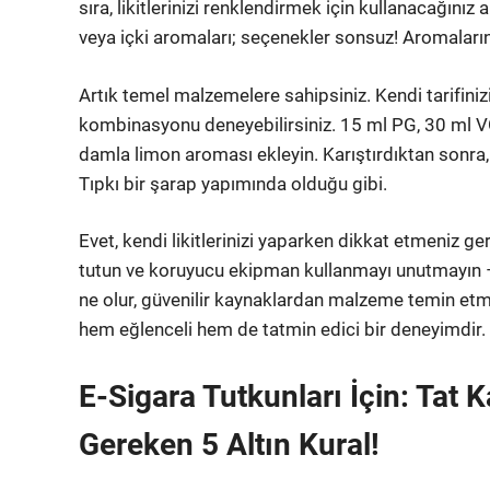
sıra, likitlerinizi renklendirmek için kullanacağını
veya içki aromaları; seçenekler sonsuz! Aromaların y
Artık temel malzemelere sahipsiniz. Kendi tarifini
kombinasyonu deneyebilirsiniz. 15 ml PG, 30 ml V
damla limon aroması ekleyin. Karıştırdıktan sonra,
Tıpkı bir şarap yapımında olduğu gibi.
Evet, kendi likitlerinizi yaparken dikkat etmeniz ger
tutun ve koruyucu ekipman kullanmayı unutmayın –
ne olur, güvenilir kaynaklardan malzeme temin etme
hem eğlenceli hem de tatmin edici bir deneyimdir. D
E-Sigara Tutkunları İçin: Tat 
Gereken 5 Altın Kural!