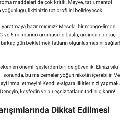
z aroma maddeleri de çok kritik. Meyve, tatlı, mentol
oğunluğu, likitinizin tat profilini belirleyecek.
zi yaratmaya hazır mısınız? Mesela, bir mango-limon
G ve 5 ml mango aroması ile başla, ardından birkaç
 birkaç gün bekletmek tatların olgunlaşmasını sağlar!
eken en önemli şeylerden biri de güvenlik. Elinizi sıkı
 sonunda, bu malzemeler yoğun nikotin içerebilir. Ve
yi ihmal etmeyin! Kendi e-sigara likitlerinizi yapmak,
eneyin, keşfedin ve bu eşsiz tatların tadını çıkarın!
Karışımlarında Dikkat Edilmesi