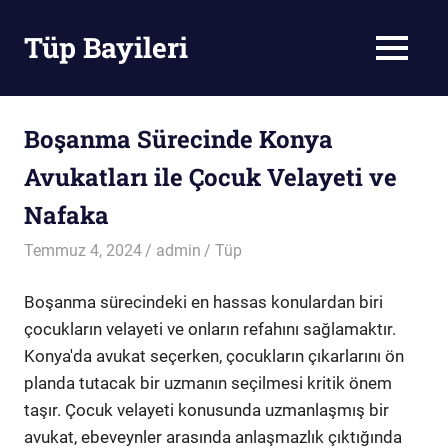
Skip
to
Tüp Bayileri
MENU
content
Tüp
Bayileri
Boşanma Sürecinde Konya
Avukatları ile Çocuk Velayeti ve
Nafaka
Temmuz 4, 2024
admin
Tüp
Boşanma sürecindeki en hassas konulardan biri
çocukların velayeti ve onların refahını sağlamaktır.
Konya'da avukat seçerken, çocukların çıkarlarını ön
planda tutacak bir uzmanın seçilmesi kritik önem
taşır. Çocuk velayeti konusunda uzmanlaşmış bir
avukat, ebeveynler arasında anlaşmazlık çıktığında