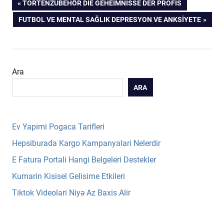
Yazı
PREVIOUS
TORTENZUBEHÖR DIE GEHEIMNISSE DER PROFIS
POST:
NEXT
FUTBOL VE MENTAL SAĞLIK DEPRESYON VE ANKSIYETE
gezinmesi
POST:
Ara
ARA
Ev Yapimi Pogaca Tarifleri
Hepsiburada Kargo Kampanyalari Nelerdir
E Fatura Portali Hangi Belgeleri Destekler
Kumarin Kisisel Gelisime Etkileri
Tiktok Videolari Niyə Az Baxis Alir