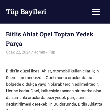
Skip
to
Tüp Bayileri
MENU
content
Tüp
Bayileri
Bitlis Ahlat Opel Toptan Yedek
Parça
Ocak 22, 2024
admin
Tüp
Bitlis'in güzel ilçesi Ahlat, otomobil kullanıcıları için
önemli bir merkezdir. Opel marka araçlar da bu
bölgede oldukça yaygın olarak tercih edilmektedir.
Her ne kadar Opel, kalitesiyle tanınan bir marka olsa
da zamanla araçlarda bazı yedek parçaların
değiştirilmesi gerekebilir. Bu durumda, Bitlis Ahlat'ta