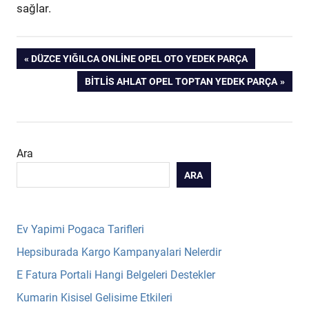
sağlar.
Yazı
PREVIOUS
DÜZCE YIĞILCA ONLINE OPEL OTO YEDEK PARÇA
POST:
NEXT
BITLIS AHLAT OPEL TOPTAN YEDEK PARÇA
gezinmesi
POST:
Ara
ARA
Ev Yapimi Pogaca Tarifleri
Hepsiburada Kargo Kampanyalari Nelerdir
E Fatura Portali Hangi Belgeleri Destekler
Kumarin Kisisel Gelisime Etkileri