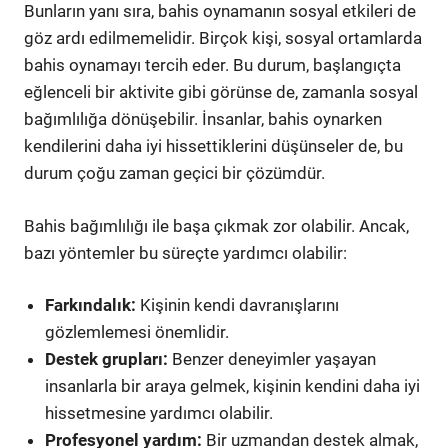
Bunların yanı sıra, bahis oynamanın sosyal etkileri de
göz ardı edilmemelidir. Birçok kişi, sosyal ortamlarda
bahis oynamayı tercih eder. Bu durum, başlangıçta
eğlenceli bir aktivite gibi görünse de, zamanla sosyal
bağımlılığa dönüşebilir. İnsanlar, bahis oynarken
kendilerini daha iyi hissettiklerini düşünseler de, bu
durum çoğu zaman geçici bir çözümdür.
Bahis bağımlılığı ile başa çıkmak zor olabilir. Ancak,
bazı yöntemler bu süreçte yardımcı olabilir:
Farkındalık:
Kişinin kendi davranışlarını
gözlemlemesi önemlidir.
Destek grupları:
Benzer deneyimler yaşayan
insanlarla bir araya gelmek, kişinin kendini daha iyi
hissetmesine yardımcı olabilir.
Profesyonel yardım:
Bir uzmandan destek almak,