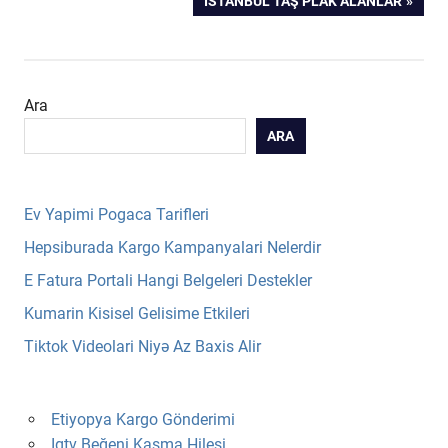
İSTANBUL TAŞ PLAK ALANLAR
gezinmesi
POST:
Ara
ARA
Ev Yapimi Pogaca Tarifleri
Hepsiburada Kargo Kampanyalari Nelerdir
E Fatura Portali Hangi Belgeleri Destekler
Kumarin Kisisel Gelisime Etkileri
Tiktok Videolari Niyə Az Baxis Alir
Etiyopya Kargo Gönderimi
Igtv Beğeni Kasma Hilesi